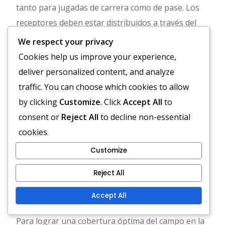
tanto para jugadas de carrera como de pase. Los
receptores deben estar distribuidos a través del
campo, típicamente alineándose anchos para
We respect your privacy
maximizar el espacio.
Cookies help us improve your experience,
deliver personalized content, and analyze
Al posicionar a los jugadores, se debe considerar la
traffic. You can choose which cookies to allow
alineación defensiva. Si la defensa está apilada
by clicking
Customize
. Click
Accept All
to
cerca de la línea de golpeo, dispersar a los
consent or
Reject All
to decline non-essential
receptores puede crear desajustes y abrir el campo
cookies.
para pases rápidos. Ajustar las posiciones de los
jugadores según la estrategia del oponente puede
Customize
mejorar significativamente la efectividad ofensiva.
Reject All
Cobertura óptima del campo
Accept All
Para lograr una cobertura óptima del campo en la