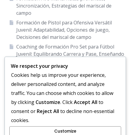
Sincronización, Estrategias del mariscal de
campo
Formación de Pistol para Ofensiva Versátil
Juvenil: Adaptabilidad, Opciones de juego,
Decisiones del mariscal de campo
Coaching de Formación Pro Set para Fútbol
Juvenil: Equilibrando Carrera y Pase, Enseñando
Roles de Jugadores, Estrategia de Juego
We respect your privacy
Entrenamiento en Formación T para Fútbol
Cookies help us improve your experience,
Juvenil: Instrucción de Jugadas en la Línea de
deliver personalized content, and analyze
Gol, Alineación y Ejecución
traffic. You can choose which cookies to allow
Formación de Espacio Vacío: Espaciado, Enfoque
by clicking
Customize
. Click
Accept All
to
en el Pase, Formaciones de Receptores
consent or
Reject All
to decline non-essential
cookies.
Customize
Preferencias de cookies
Sobre nosotros