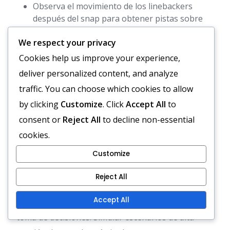
Observa el movimiento de los linebackers
después del snap para obtener pistas sobre
sus responsabilidades de cobertura.
We respect your privacy
Cookies help us improve your experience,
Tomando decisiones rápidas
deliver personalized content, and analyze
bajo presión
traffic. You can choose which cookies to allow
En la formación pistol, los mariscales
de campo
by clicking
Customize
. Click
Accept All
to
deben tomar decisiones rápidas, a menudo en
consent or
Reject All
to decline non-essential
cuestión de segundos. Necesitan evaluar la
cookies.
reacción de la defensa al snap y decidir si entregar,
Customize
pasar o correr el balón ellos mismos.
Reject All
Practicar ejercicios situacionales puede ayudar a
Accept All
los mariscales de campo a mejorar su velocidad de
toma de decisiones. Simular escenarios de alta