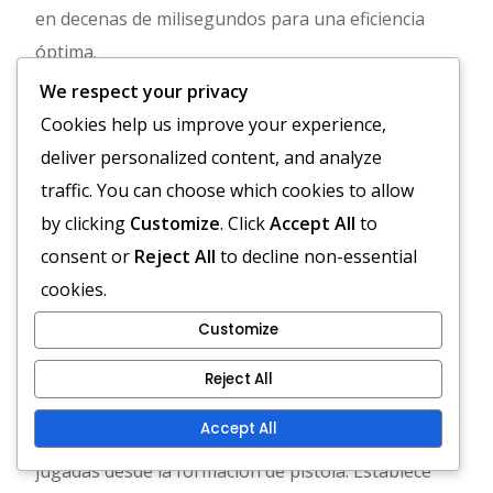
en decenas de milisegundos para una eficiencia
óptima.
We respect your privacy
Ejercicio
Duración
Enfoque
Cookies help us improve your experience,
Ejercicio de
5
Sincronización y
deliver personalized content, and analyze
Entrega
minutos
ejecución
traffic. You can choose which cookies to allow
by clicking
Customize
. Click
Accept All
to
Ejercicio de
5
Coordinación
Sincronización
minutos
entre mariscal de
consent or
Reject All
to decline non-essential
de Pase
campo y receptor
cookies.
Customize
Estrategias de comunicación
para la ejecución de jugadas
Reject All
Accept All
La comunicación efectiva es esencial para ejecutar
jugadas desde la formación de pistola. Establece