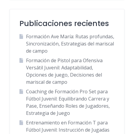
Publicaciones recientes
Formación Ave María: Rutas profundas,
Sincronización, Estrategias del mariscal
de campo
Formación de Pistol para Ofensiva
Versátil Juvenil: Adaptabilidad,
Opciones de juego, Decisiones del
mariscal de campo
Coaching de Formación Pro Set para
Fútbol Juvenil: Equilibrando Carrera y
Pase, Enseñando Roles de Jugadores,
Estrategia de Juego
Entrenamiento en Formación T para
Fútbol Juvenil: Instrucción de Jugadas