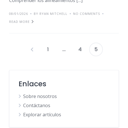
Comprender los alineamientos […]
08/01/2026
BY RYAN MITCHELL
NO COMMENTS
READ MORE
1
…
4
5
Posts
pagination
Enlaces
Sobre nosotros
Contáctanos
Explorar artículos