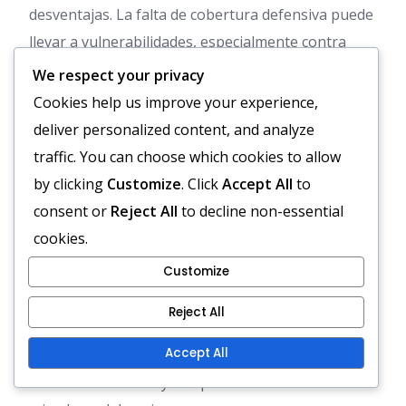
desventajas. La falta de cobertura defensiva puede
llevar a vulnerabilidades, especialmente contra
contraataques. Los equipos que utilizan una
We respect your privacy
formación apilada pueden encontrarse en
Cookies help us improve your experience,
desventaja numérica en situaciones defensivas
deliver personalized content, and analyze
críticas, lo que hace esencial equilibrar
traffic. You can choose which cookies to allow
efectivamente los
roles de
los jugadores.
by clicking
Customize
. Click
Accept All
to
consent or
Reject All
to decline non-essential
Los movimientos clave de los jugadores en
cookies.
formaciones alternativas pueden mejorar la
Customize
efectividad. Los jugadores deben ser adaptables,
capaces de cambiar de roles entre defensa y
Reject All
ataque sin problemas. Esta adaptabilidad puede
Accept All
crear ventajas estratégicas, pero requiere una
comunicación clara y comprensión entre los