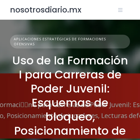
Skip
nosotrosdiario.mx
to
content
APLICACIONES ESTRATÉGICAS DE FORMACIONES
OFENSIVAS
Uso de la Formación
I para Carreras de
Poder Juvenil:
Esquemas de
bloqueo,
Posicionamiento de