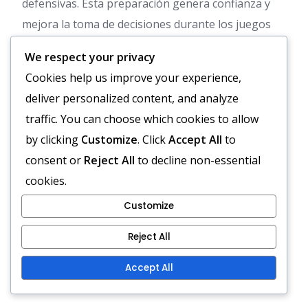
defensivas. Esta preparación genera confianza y
mejora la toma de decisiones durante los juegos
reales.
We respect your privacy
Cookies help us improve your experience,
Explotando debilidades
deliver personalized content, and analyze
defensivas durante las
traffic. You can choose which cookies to allow
carreras de poder
by clicking
Customize
. Click
Accept All
to
consent or
Reject All
to decline non-essential
Explotar debilidades defensivas implica identificar
cookies.
huecos en la línea defensiva o desajustes en el
tamaño y la velocidad de los jugadores. Por
Customize
ejemplo, si un liniero defensivo es
Reject All
significativamente más pequeño que el liniero
ofensivo, correr directamente hacia ese jugador
Accept All
puede crear situaciones ventajosas.