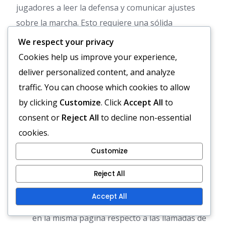
jugadores a leer la defensa y comunicar ajustes
sobre la marcha. Esto requiere una sólida
comprensión del plan de juego general y
We respect your privacy
flexibilidad en la ejecución.
Cookies help us improve your experience,
deliver personalized content, and analyze
Errores comunes en la
traffic. You can choose which cookies to allow
ejecución y cómo evitarlos
by clicking
Customize
. Click
Accept All
to
consent or
Reject All
to decline non-essential
Los errores comunes en la ejecución de la
cookies.
formación Wing-T incluyen la falta de
Customize
comunicación, la falta de práctica y la incapacidad
para adaptarse. Estos problemas pueden llevar a
Reject All
oportunidades perdidas y jugadas ineficaces.
Accept All
Asegurarse de que todos
los jugadores
estén
en la misma página respecto a las llamadas de