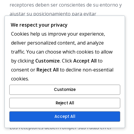
receptores deben ser conscientes de su entorno y
ajustar su posicionamiento para evitar
aglomeraciones. Este espaciado permite mejores
We respect your privacy
líneas de visión para el mariscal de campo y puede
Cookies help us improve your experience,
crear oportunidades para desajustes contra los
deliver personalized content, and analyze
defensores. Los entrenadores a menudo practican
traffic. You can choose which cookies to allow
estos conceptos para asegurar que los jugadores
by clicking
Customize
. Click
Accept All
to
entiendan sus roles en situaciones de alta presión.
consent or
Reject All
to decline non-essential
cookies.
Tiempo de las rupturas de
Customize
ruta
Reject All
El tiempo es un factor crítico en la ejecución de
Accept All
rutas profundas durante las jugadas de Hail Mary.
Los receptores deben romper sus rutas en el