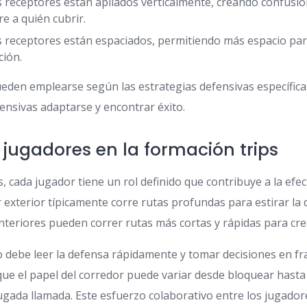
 receptores están apilados verticalmente, creando confusió
e a quién cubrir.
 receptores están espaciados, permitiendo más espacio para
ción.
ueden emplearse según las estrategias defensivas específic
ensivas adaptarse y encontrar éxito.
s jugadores en la formación trips
s, cada jugador tiene un rol definido que contribuye a la efec
r exterior típicamente corre rutas profundas para estirar la
interiores pueden correr rutas más cortas y rápidas para cre
o debe leer la defensa rápidamente y tomar decisiones en fr
ue el papel del corredor puede variar desde bloquear hasta 
ugada llamada. Este esfuerzo colaborativo entre los jugadore