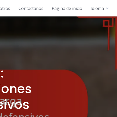
otros
Contáctanos
Página de inicio
Idioma
:
iones
sivos