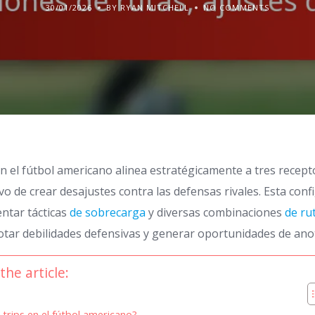
30/01/2026
BY RYAN MITCHELL
NO COMMENTS
n el fútbol americano alinea estratégicamente a tres recept
vo de crear desajustes contra las defensas rivales. Esta con
ntar tácticas
de sobrecarga
y diversas combinaciones
de ru
otar debilidades defensivas y generar oportunidades de ano
the article:
 trips en el fútbol americano?